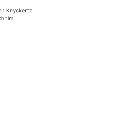
jen Knyckertz
ckholm.