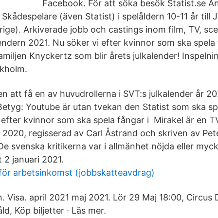
Facebook. För att söka besök Statist.se An
 Skådespelare (även Statist) i spelåldern 10-11 år till
ige). Arkiverade jobb och castings inom film, TV, sce
lendern 2021. Nu söker vi efter kvinnor som ska spela 
amiljen Knyckertz som blir årets julkalender! Inspel
ckholm.
 att få en av huvudrollerna i SVT:s julkalender år 20
etyg: Youtube är utan tvekan den Statist som ska sp
 efter kvinnor som ska spela fångar i Mirakel är en T
r 2020, regisserad av Carl Åstrand och skriven av Pet
e svenska kritikerna var i allmänhet nöjda eller myc
t 2 januari 2021.
för arbetsinkomst (jobbskatteavdrag)
n. Visa. april 2021 maj 2021. Lör 29 Maj 18:00, Circus
ld, Köp biljetter · Läs mer.