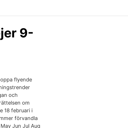
jer 9-
stoppa flyende
dningstrender
ogan och
erättelsen om
 18 februari i
ommer förvandla
r May Jun Jul Aug