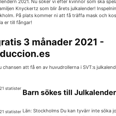
lendern 2021. Nu söker vi efter kvinnor som ska spela
amiljen Knyckertz som blir årets julkalender! Inspel
ockholm. På plats kommer ni att få träffa mask och k
er till fångar!
gratis 3 månader 2021 -
duccion.es
u chansen att få en av huvudrollerna i SVT:s julkalen
Barn sökes till Julkalende
Län: Stockholms Du kan tyvärr inte söka j