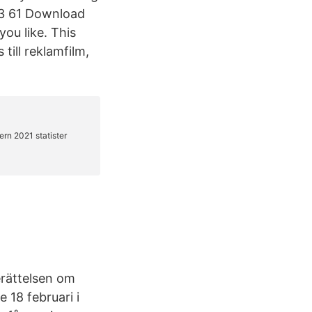
33 61 Download
ou like. This
till reklamfilm,
erättelsen om
 18 februari i