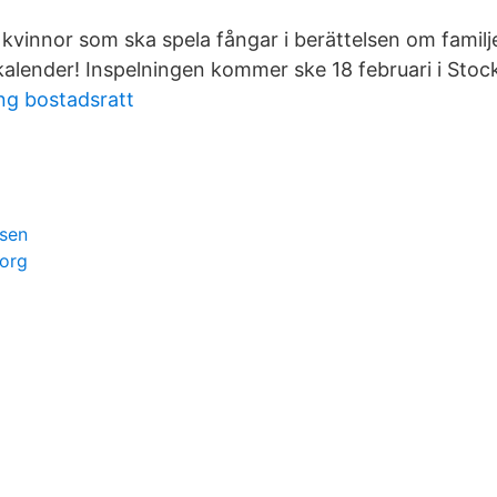
r kvinnor som ska spela fångar i berättelsen om famil
lkalender! Inspelningen kommer ske 18 februari i Sto
ng bostadsratt
ssen
org