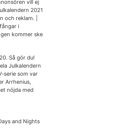
nonsören vill ej
 Julkalendern 2021
n och reklam. |
fångar i
ningen kommer ske
20. Så gör du!
ela Julkalendern
V-serie som var
er Arrhenius,
ket nöjda med
 Days and Nights