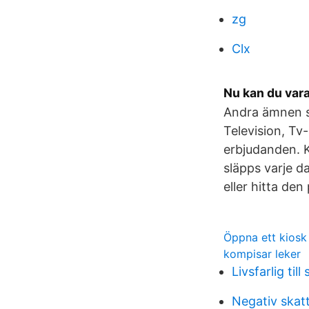
zg
Clx
Nu kan du vara
Andra ämnen so
Television, Tv
erbjudanden. K
släpps varje dag
eller hitta de
Öppna ett kiosk
kompisar leker
Livsfarlig til
Negativ skat