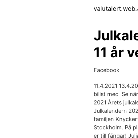
valutalert.web
Julkal
11 år v
Facebook
11.4.2021 13.4.20
bilist med Se nä
2021 Årets julka
Julkalendern 202
familjen Knyckert
Stockholm. På p
er till fångar! 