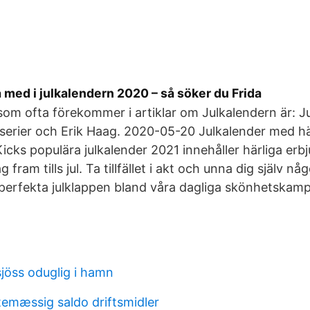
 med i julkalendern 2020 – så söker du Frida
m ofta förekommer i artiklar om Julkalendern är: Ju
-serier och Erik Haag. 2020-05-20 Julkalender med hä
icks populära julkalender 2021 innehåller härliga er
 fram tills jul. Ta tillfället i akt och unna dig själv nå
n perfekta julklappen bland våra dagliga skönhetskamp
l sjöss oduglig i hamn
temæssig saldo driftsmidler