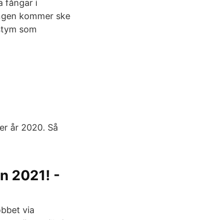
 fångar i
ningen kommer ske
ostym som
der år 2020. Så
rn 2021! -
obbet via