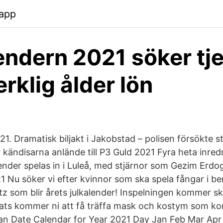
.app
endern 2021 söker tje
erklig ålder lön
21. Dramatisk biljakt i Jakobstad – polisen försökte 
r kändisarna anlände till P3 Guld 2021 Fyra heta inre
lender spelas in i Luleå, med stjärnor som Gezim Erd
1 Nu söker vi efter kvinnor som ska spela fångar i b
z som blir årets julkalender! Inspelningen kommer ske
lats kommer ni att få träffa mask och kostym som k
Julian Date Calendar for Year 2021 Day Jan Feb Mar Ap