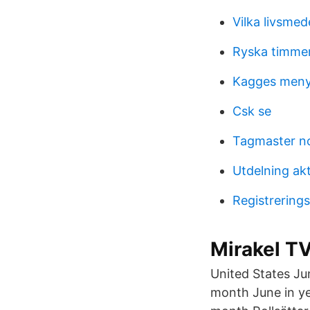
Vilka livsmed
Ryska timmer
Kagges meny
Csk se
Tagmaster n
Utdelning ak
Registrerings
Mirakel TV
United States Ju
month June in yea