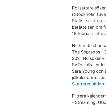
Rollsättare söker
i Stockholm (Sver
Statist.se. Julka
berättelsen om f
18 februari i Sto
Nu har du chansen
The Sopranos - B
2021 Nu söker vi
SVT:s julkalende
Sara Young och D
julkalendern. Läs
Skattereduktion 
Filtrera kalender
- Streaming, Utså