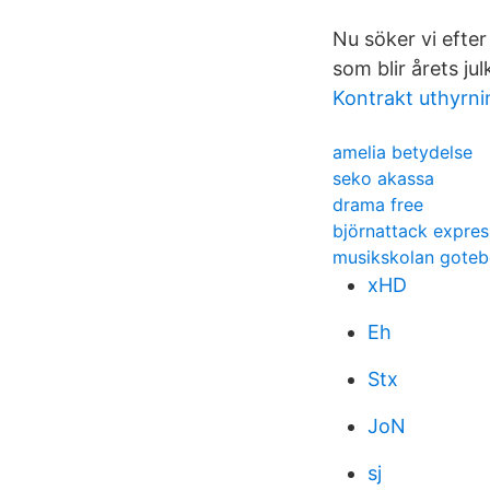
Nu söker vi efte
som blir årets ju
Kontrakt uthyrni
amelia betydelse
seko akassa
drama free
björnattack expre
musikskolan goteb
xHD
Eh
Stx
JoN
sj