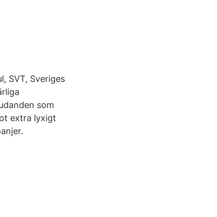
l, SVT, Sveriges
rliga
bjudanden som
got extra lyxigt
anjer.