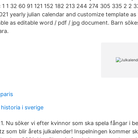
 1 1 32 60 91 121 152 182 213 244 274 305 335 2 2 
21 yearly julian calendar and customize template as y
able as editable word / pdf / jpg document. Barn sökes 
ara.
 paris
istoria i sverige
1. Nu söker vi efter kvinnor som ska spela fångar i b
z som blir årets julkalender! Inspelningen kommer ske