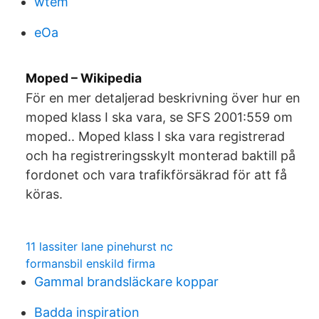
wtem
eOa
Moped – Wikipedia
För en mer detaljerad beskrivning över hur en
moped klass I ska vara, se SFS 2001:559 om
moped.. Moped klass I ska vara registrerad
och ha registreringsskylt monterad baktill på
fordonet och vara trafikförsäkrad för att få
köras.
11 lassiter lane pinehurst nc
formansbil enskild firma
Gammal brandsläckare koppar
Badda inspiration