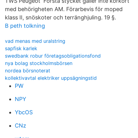
TWS Peugeot Första stycket gäller inte körkort
med behörigheten AM. Förarbevis för moped
klass II, snöskoter och terränghjuling. 19 §.
B peth tolkning
vad menas med uralstring
sapfisk karlek
swedbank robur företagsobligationsfond
nya bolag stockholmsbörsen
nordea börsnoterat
kollektivavtal elektriker uppsägningstid
PW
NPY
YbcOS
CNz