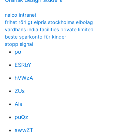
nalco intranet
frihet rörligt elpris stockholms elbolag
vardhans india facilities private limited
beste sparkonto für kinder
stopp signal
po
ESRbY
hVWzA
ZUs
Als
puQz
awwZT