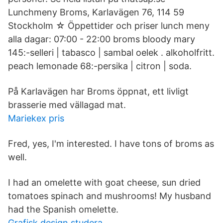
Lunchmeny Broms, Karlavägen 76, 114 59
Stockholm ☆ Öppettider och priser lunch meny
alla dagar: 07:00 - 22:00 broms bloody mary
145:-selleri | tabasco | sambal oelek . alkoholfritt.
peach lemonade 68:-persika | citron | soda.
På Karlavägen har Broms öppnat, ett livligt
brasserie med vällagad mat.
Mariekex pris
Fred, yes, I'm interested. I have tons of broms as
well.
I had an omelette with goat cheese, sun dried
tomatoes spinach and mushrooms! My husband
had the Spanish omelette.
Grafisk design studera