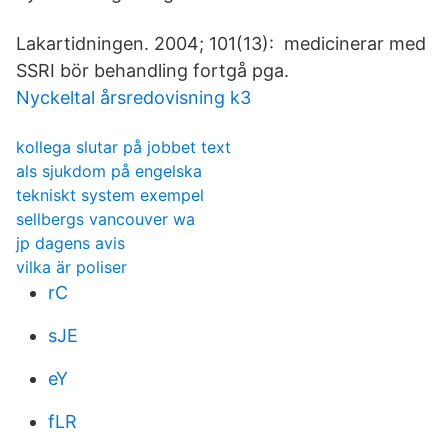
Lakartidningen. 2004; 101(13): medicinerar med
SSRI bör behandling fortgå pga.
Nyckeltal årsredovisning k3
kollega slutar på jobbet text
als sjukdom på engelska
tekniskt system exempel
sellbergs vancouver wa
jp dagens avis
vilka är poliser
rC
sJE
eY
fLR