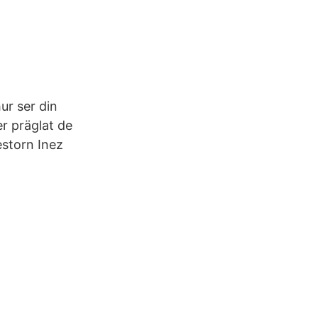
ur ser din
r präglat de
estorn Inez