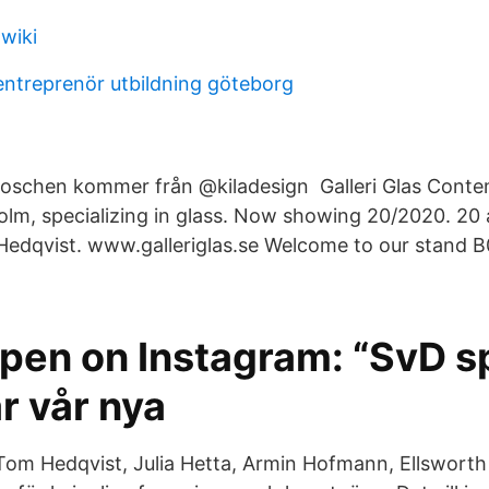
wiki
ntreprenör utbildning göteborg
roschen kommer från @kiladesign Galleri Glas Conte
holm, specializing in glass. Now showing 20/2020. 20 
edqvist. www.galleriglas.se Welcome to our stand B
pen on Instagram: “SvD s
ar vår nya
Tom Hedqvist, Julia Hetta, Armin Hofmann, Ellsworth 