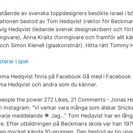
stående av svenska toppdesigners besökte Israel i bö
tionen bestod av Tom Hedqvist (rektor för Beckman
ig Hedqvist (ledande svensk designskribent och förfa
mgivare), Anna Kraitz (formgivare och framför allt kä
 och Simon Klenell (glaskonstnär). Hitta rätt Tommy H
terar i spel
ma Hedqvist finns på Facebook Gå med i Facebook f
a Hedqvist och andra som du känner.
people the power 272 Likes, 21 Comments - Jonas H
 Instagram: “Vi verkar vara många som älskar Snick
r varje meddelande 🌟 Jag…” Tom Hedqvist har en lå
re. Efter utbildningen på Beckmans skola var han 19
dag mycket kända 10-gruppen. Den bestod av tio ung