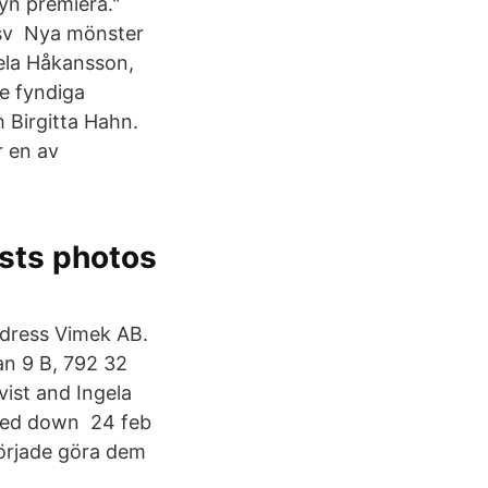
ryn premiera."
=sv Nya mönster
ela Håkansson,
e fyndiga
Birgitta Hahn.
 en av
sts photos
adress Vimek AB.
an 9 B, 792 32
vist and Ingela
sed down 24 feb
örjade göra dem