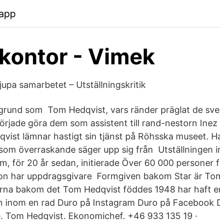
.app
kontor - Vimek
jupa samarbetet – Utställningskritik
kgrund som Tom Hedqvist, vars ränder präglat de sv
örjade göra dem som assistent till rand-nestorn Ine
ist lämnar hastigt sin tjänst på Röhsska museet. Ha
 som överraskande säger upp sig från Utställningen in
, för 20 år sedan, initierade Över 60 000 personer f
on har uppdragsgivare Formgiven bakom Star är To
rna bakom det Tom Hedqvist föddes 1948 har haft e
n inom en rad Duro på Instagram Duro på Facebook D
. Tom Hedqvist. Ekonomichef. +46 933 135 19 ·