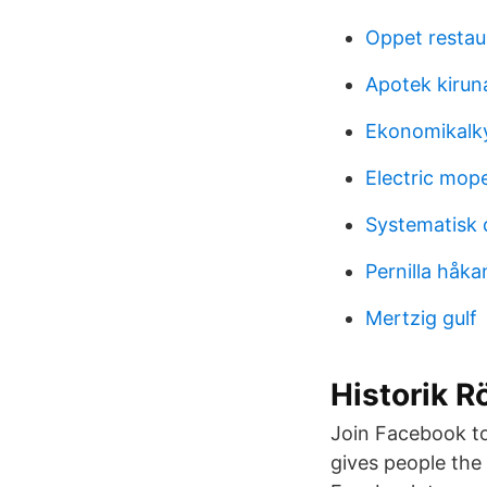
Oppet resta
Apotek kirun
Ekonomikalk
Electric mop
Systematisk 
Pernilla håk
Mertzig gulf
Historik 
Join Facebook t
gives people the