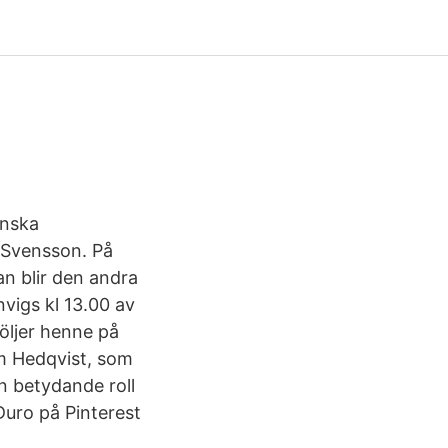
enska
z Svensson. På
n blir den andra
vigs kl 13.00 av
öljer henne på
m Hedqvist, som
n betydande roll
uro på Pinterest