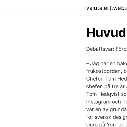
valutalert.web
Huvud
Debattsvar: Förd
– Jag har en ba
frukostborden, b
Chefen Tom Hedqv
chefen på tre år
Tom Hedqvist som
Instagram och h
var en av grunda
för svensk desig
Duro på YouTube