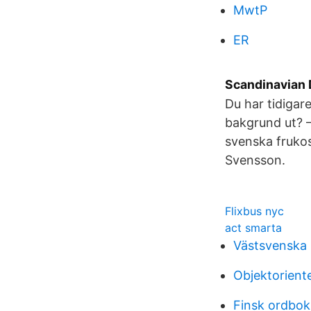
MwtP
ER
Scandinavian 
Du har tidigar
bakgrund ut? 
svenska frukos
Svensson.
Flixbus nyc
act smarta
Västsvenska 
Objektorien
Finsk ordbok