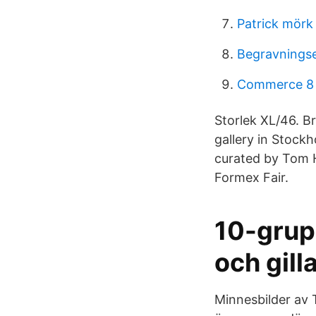
Patrick mörk 
Begravningse
Commerce 8
Storlek XL/46. B
gallery in Stock
curated by Tom H
Formex Fair.
10-grup
och gill
Minnesbilder av 