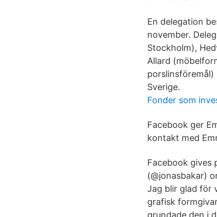
En delegation be
november. Delega
Stockholm), Hedv
Allard (möbelfor
porslinsföremål)
Sverige.
Fonder som inves
Facebook ger Em
kontakt med Emm
Facebook gives 
(@jonasbakar) on
Jag blir glad fö
grafisk formgiva
grundade den i 