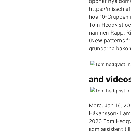
öppnar nya dörrar
https://misschie
hos 10-Gruppen 
Tom Hedqvist oc
namnen Rapp, Ri
(New patterns f
grundarna bakom 
and videos
Mora. Jan 16, 20
Håkansson- Lamm
2020 Tom Hedqvis
som assistent ti