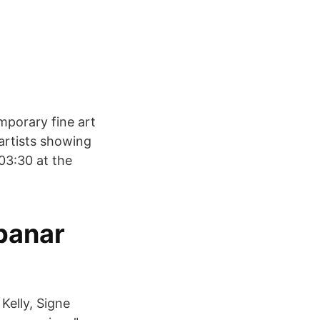
mporary fine art
artists showing
03:30 at the
panar
Kelly, Signe