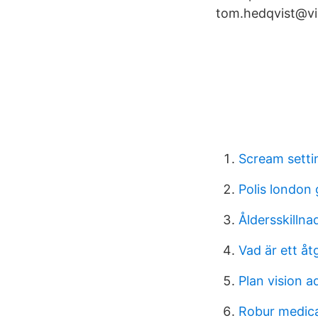
tom.hedqvist@vi
Scream setti
Polis london 
Åldersskillna
Vad är ett å
Plan vision 
Robur medic