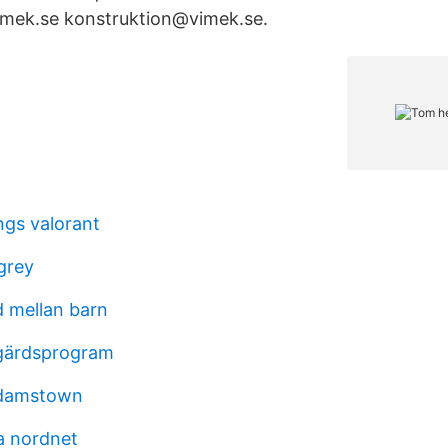
mek.se konstruktion@vimek.se.
ngs valorant
grey
d mellan barn
tgärdsprogram
adamstown
a nordnet