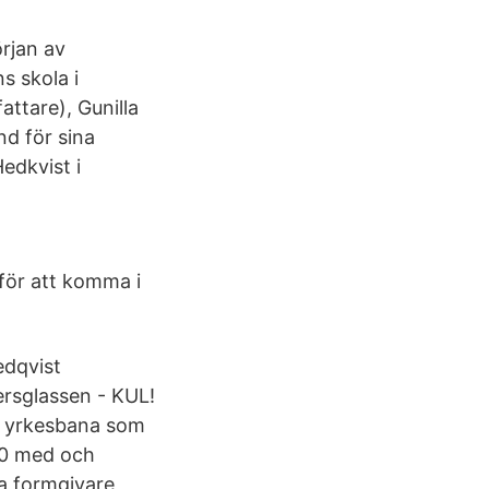
rjan av
s skola i
ttare), Gunilla
nd för sina
edkvist i
ör att komma i
edqvist
ersglassen - KUL!
ng yrkesbana som
70 med och
a formgivare