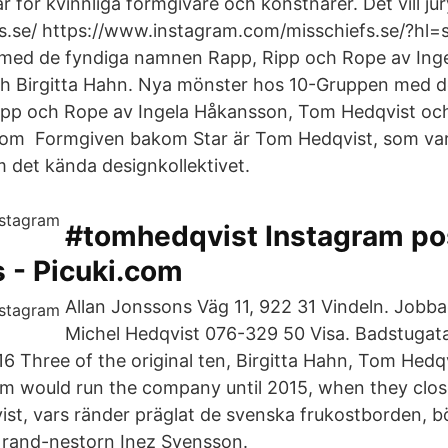
 för kvinnliga formgivare och konstnärer. Det vill ju
fs.se/ https://www.instagram.com/misschiefs.se/?hl
med de fyndiga namnen Rapp, Ripp och Rope av Ing
h Birgitta Hahn. Nya mönster hos 10-Gruppen med d
pp och Rope av Ingela Håkansson, Tom Hedqvist och 
rom Formgiven bakom Star är Tom Hedqvist, som var
det kända designkollektivet.
#tomhedqvist Instagram po
 - Picuki.com
Allan Jonssons Väg 11, 922 31 Vindeln. Jobb
Michel Hedqvist 076-329 50 Visa. Badstugat
16 Three of the original ten, Birgitta Hahn, Tom Hedq
 would run the company until 2015, when they clo
t, vars ränder präglat de svenska frukostborden, b
ll rand-nestorn Inez Svensson.