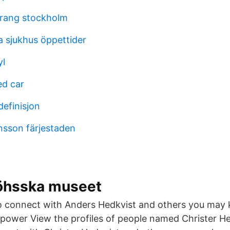
urang stockholm
a sjukhus öppettider
yl
ed car
definisjon
ansson färjestaden
Röhsska museet
o connect with Anders Hedkvist and others you may
 power View the profiles of people named Christer He