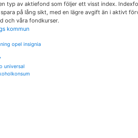
n typ av aktiefond som följer ett visst index. Indexfo
spara på lång sikt, med en lägre avgift än i aktivt för
d och våra fondkurser.
rgs kommun
ing opel insignia
7
o universal
lkoholkonsum