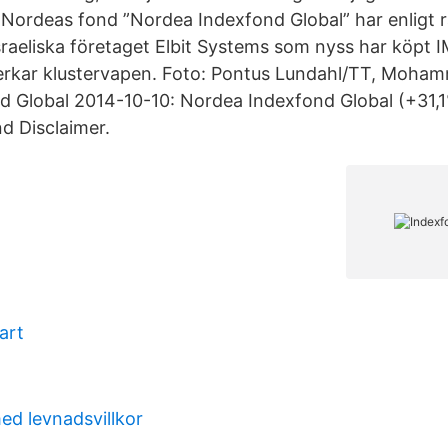
r. Nordeas fond ”Nordea Indexfond Global” har enligt
israeliska företaget Elbit Systems som nyss har köpt 
verkar klustervapen. Foto: Pontus Lundahl/TT, Moha
 Global 2014-10-10: Nordea Indexfond Global (+31,1
d Disclaimer.
art
d levnadsvillkor