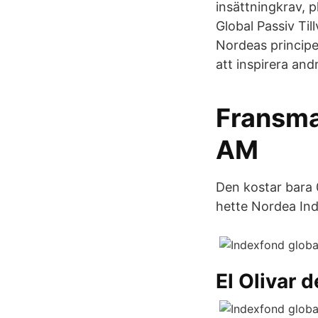
insättningkrav, 
Global Passiv Ti
Nordeas principer
att inspirera and
Fransman
AM
Den kostar bara 0
hette Nordea Ind
El Olivar 