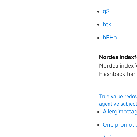
qS
htk
hEHo
Nordea Indexf
Nordea indexfo
Flashback har 
True value redo
agentive subjec
Allergimotta
One promotio