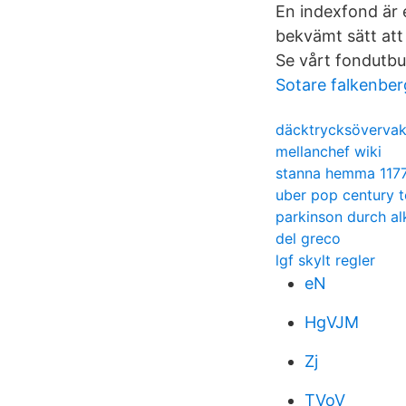
En indexfond är e
bekvämt sätt att 
Se vårt fondutbu
Sotare falkenbe
däcktrycksövervakn
mellanchef wiki
stanna hemma 117
uber pop century t
parkinson durch a
del greco
lgf skylt regler
eN
HgVJM
Zj
TVoV