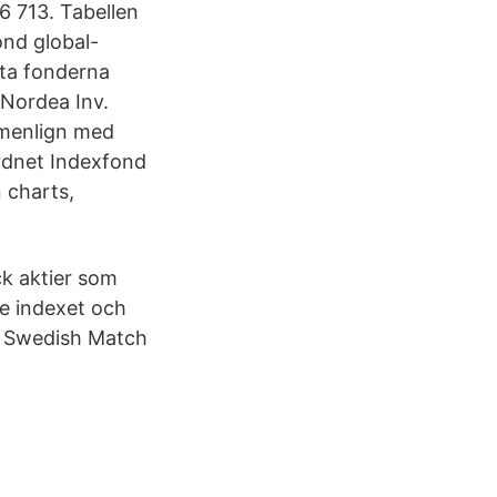
6 713. Tabellen
ond global-
sta fonderna
 Nordea Inv.
ammenlign med
rdnet Indexfond
 charts,
ck aktier som
de indexet och
et Swedish Match