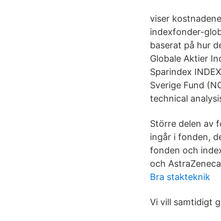
viser kostnadene
indexfonder-glob
baserat på hur d
Globale Aktier I
Sparindex INDEX
Sverige Fund (NO
technical analysi
Större delen av 
ingår i fonden, 
fonden och index
och AstraZeneca
Bra stakteknik
Vi vill samtidigt