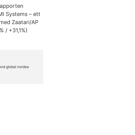
 rapporten
IMI Systems – ett
mmed Zaatari/AP
% / +31,1%)