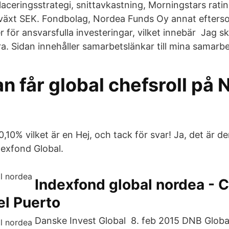
placeringsstrategi, snittavkastning, Morningstars rat
llväxt SEK. Fondbolag, Nordea Funds Oy annat efters
 för ansvarsfulla investeringar, vilket innebär Jag sk
ra. Sidan innehåller samarbetslänkar till mina samarbe
 får global chefsroll på 
,10% vilket är en Hej, och tack för svar! Ja, det är d
exfond Global.
Indexfond global nordea - C
del Puerto
Danske Invest Global 8. feb 2015 DNB Global