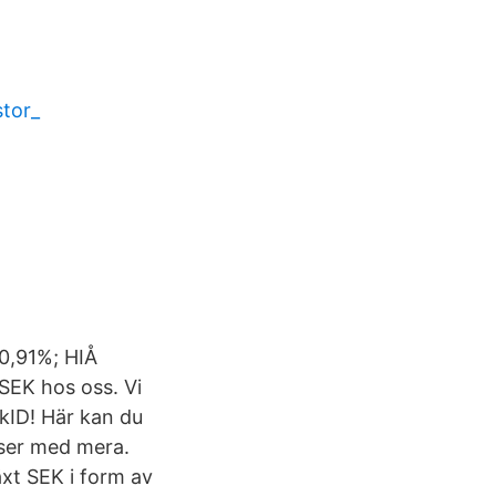
stor_
 0,91%; HIÅ
SEK hos oss. Vi
nkID! Här kan du
urser med mera.
äxt SEK i form av