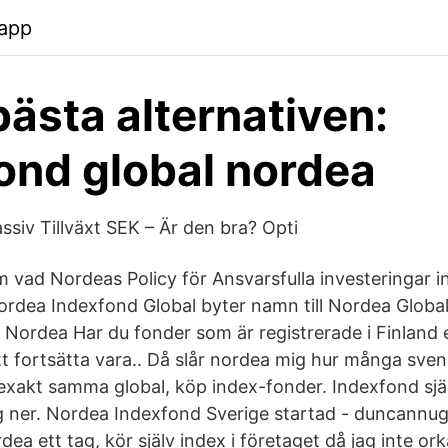
.app
bästa alternativen:
ond global nordea
ssiv Tillväxt SEK – Är den bra? Opti
 vad Nordeas Policy för Ansvarsfulla investeringar i
ordea Indexfond Global byter namn till Nordea Global
 Nordea Har du fonder som är registrerade i Finland 
 fortsätta vara.. Då slår nordea mig hur många sve
exakt samma global, köp index-fonder. Indexfond själ
g ner. Nordea Indexfond Sverige startad - duncannu
ea ett tag, kör själv index i företaget då jag inte or