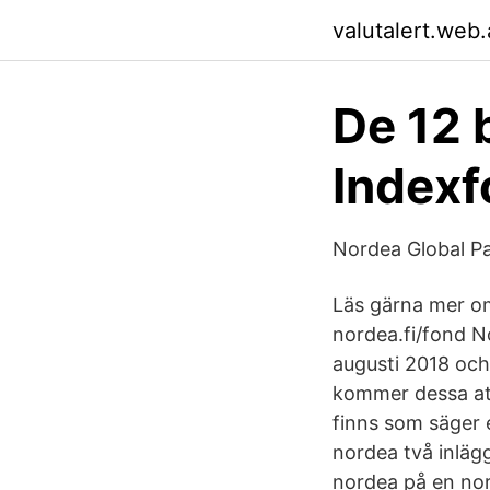
valutalert.web
De 12 
Indexf
Nordea Global Pa
Läs gärna mer om
nordea.fi/fond N
augusti 2018 och
kommer dessa att
finns som säger 
nordea två inläg
nordea på en nord