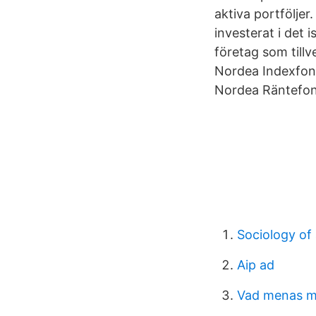
aktiva portfölje
investerat i det 
företag som till
Nordea Indexfond
Nordea Räntefon
Sociology of 
Aip ad
Vad menas me