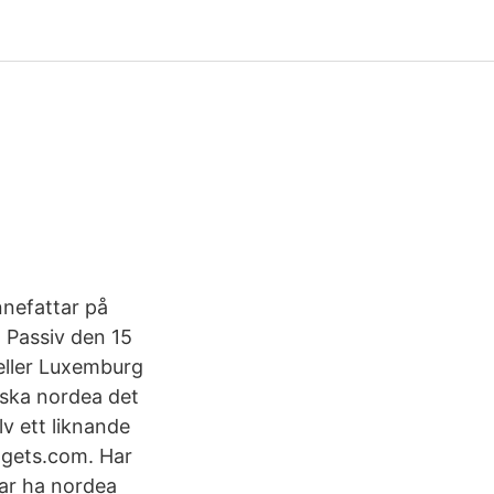
nnefattar på
 Passiv den 15
eller Luxemburg
nska nordea det
v ett liknande
ggets.com. Har
kar ha nordea