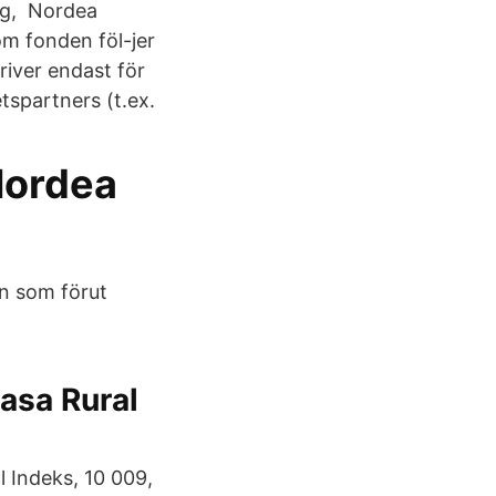
ing, Nordea
om fonden föl-jer
river endast för
tspartners (t.ex.
Nordea
en som förut
asa Rural
 Indeks, 10 009,