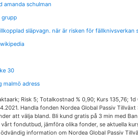
yd amanda schulman
 grupp
llkopplad släpvagn. när är risken för fällknivsverkan 
wikipedia
ke 30
g malmö adress
aktaark; Risk 5; Totalkostnad % 0,90; Kurs 135,76; 1d
4.2021. Handla fonden Nordea Global Passiv Tillväxt 
nder att välja bland. Bli kund gratis på 3 min med Ba
 i vårt fondutbud, jämföra olika fonder, se aktuella k
l nödvändig information om Nordea Global Passiv Tillv