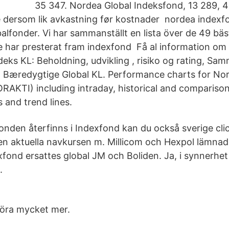
35 347. Nordea Global Indeksfond, 13 289, 4
 dersom lik avkastning før kostnader nordea indexf
alfonder. Vi har sammanställt en lista över de 49 bä
e har presterat fram indexfond Få al information om
ndeks KL: Beholdning, udvikling , risiko og rating, S
 Bæredygtige Global KL. Performance charts for No
RAKTI) including intraday, historical and comparison
s and trend lines.
fonden återfinns i Indexfond kan du också sverige cli
den aktuella navkursen m. Millicom och Hexpol lämna
fond ersattes global JM och Boliden. Ja, i synnerh
.
 göra mycket mer.