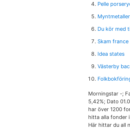
Pelle porser
Myntmetaller
Du kör med ti
Skam france 
Idea states
Västerby bac
Folkbokförin
Morningstar -; F
5,42%; Dato 01.0
har över 1200 fo
hitta alla fonder
Här hittar du al